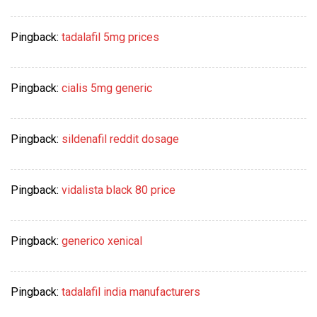
Pingback:
tadalafil 5mg prices
Pingback:
cialis 5mg generic
Pingback:
sildenafil reddit dosage
Pingback:
vidalista black 80 price
Pingback:
generico xenical
Pingback:
tadalafil india manufacturers