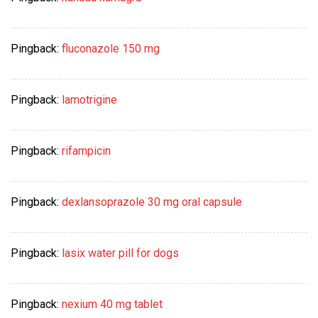
Pingback:
fluconazole 150 mg
Pingback:
lamotrigine
Pingback:
rifampicin
Pingback:
dexlansoprazole 30 mg oral capsule
Pingback:
lasix water pill for dogs
Pingback:
nexium 40 mg tablet