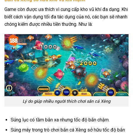
Game còn được ưa thích vì cung cấp kho vũ khí đa dạng. Khi
biết cách vận dụng tối đa tác dụng của nó, các bạn sẽ nhanh
chóng kiếm được nhiều tiền thưởng. Như là:
Lý do giúp nhiều người thích chơi săn cá Xèng
Súng lục có tầm bắn xa nhưng tốc độ bắn chậm.
Súng máy trong trò chơi bắn cá Xèng sở hữu tốc độ bắn