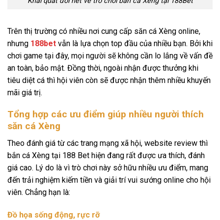
Khái quát đôi nét về trò chơi bắn cá Xèng tại 188Bet
Trên thị trường có nhiều nơi cung cấp săn cá Xèng online,
nhưng
188bet
vẫn là lựa chọn top đầu của nhiều bạn. Bởi khi
chơi game tại đây, mọi người sẽ không cần lo lắng về vấn đề
an toàn, bảo mật. Đồng thời, ngoài nhận được thưởng khi
tiêu diệt cá thì hội viên còn sẽ được nhận thêm nhiều khuyến
mãi giá trị.
Tổng hợp các ưu điểm giúp nhiều người thích
săn cá Xèng
Theo đánh giá từ các trang mạng xã hội, website review thì
bắn cá Xèng tại 188 Bet hiện đang rất được ưa thích, đánh
giá cao. Lý do là vì trò chơi này sở hữu nhiều ưu điểm, mang
đến trải nghiệm kiếm tiền và giải trí vui sướng online cho hội
viên. Chẳng hạn là:
Đồ họa sống động, rực rỡ