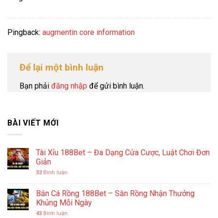
Pingback:
augmentin core information
Để lại một bình luận
Bạn phải
đăng nhập
để gửi bình luận.
BÀI VIẾT MỚI
Tài Xỉu 188Bet – Đa Dạng Cửa Cược, Luật Chơi Đơn
Giản
32
Bình luận
Bắn Cá Rồng 188Bet – Săn Rồng Nhận Thưởng
Khủng Mỗi Ngày
43
Bình luận