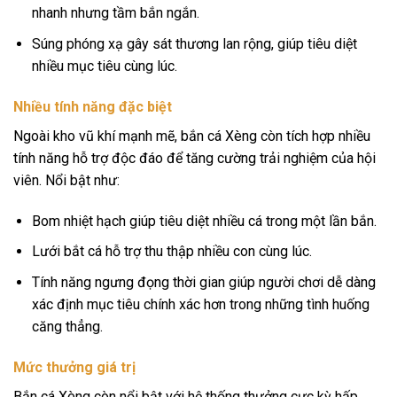
nhanh nhưng tầm bắn ngắn.
Súng phóng xạ gây sát thương lan rộng, giúp tiêu diệt
nhiều mục tiêu cùng lúc.
Nhiều tính năng đặc biệt
Ngoài kho vũ khí mạnh mẽ, bắn cá Xèng còn tích hợp nhiều
tính năng hỗ trợ độc đáo để tăng cường trải nghiệm của hội
viên. Nổi bật như:
Bom nhiệt hạch giúp tiêu diệt nhiều cá trong một lần bắn.
Lưới bắt cá hỗ trợ thu thập nhiều con cùng lúc.
Tính năng ngưng đọng thời gian giúp người chơi dễ dàng
xác định mục tiêu chính xác hơn trong những tình huống
căng thẳng.
Mức thưởng giá trị
Bắn cá Xèng còn nổi bật với hệ thống thưởng cực kỳ hấp