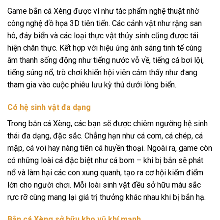
Game bắn cá Xèng được ví như tác phẩm nghệ thuật nhờ
công nghệ đồ họa 3D tiên tiến. Các cảnh vật như rặng san
hô, đáy biển và các loại thực vật thủy sinh cũng được tái
hiện chân thực. Kết hợp với hiệu ứng ánh sáng tinh tế cùng
âm thanh sống động như tiếng nước vỗ về, tiếng cá bơi lội,
tiếng súng nổ, trò chơi khiến hội viên cảm thấy như đang
tham gia vào cuộc phiêu lưu kỳ thú dưới lòng biển.
Có hệ sinh vật đa dạng
Trong bắn cá Xèng, các bạn sẽ được chiêm ngưỡng hệ sinh
thái đa dạng, đặc sắc. Chẳng hạn như cá cơm, cá chép, cá
mập, cá voi hay nàng tiên cá huyền thoại. Ngoài ra, game còn
có những loài cá đặc biệt như cá bom – khi bị bắn sẽ phát
nổ và làm hại các con xung quanh, tạo ra cơ hội kiếm điểm
lớn cho người chơi. Mỗi loài sinh vật đều sở hữu màu sắc
rực rỡ cùng mang lại giá trị thưởng khác nhau khi bị bắn hạ.
Bắn cá Xèng sở hữu kho vũ khí mạnh